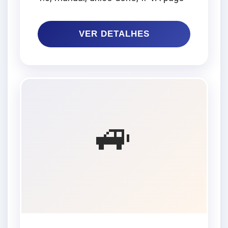
VER DETALHES
🚙